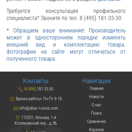
Требуется консультация профильного
специалиста? Звоните по тел. 8 (495) 181-33-30
* Обращаем ваше внимание! Производитель
может в одностороннем порядке изменять
внешний вид и комплектацию товара.
Фотографии на сайте могут отличаться от
полученного товара.
Контакты
Навигация
Главная
8 (495)
181·33·30
Новости
Время работы: Пн-Пт 9-18
О нас
info@abac-russia.com
Поиск
115201, Москва, 1-й
Сравнение
Котляковский пер., д.3Б
Корзина