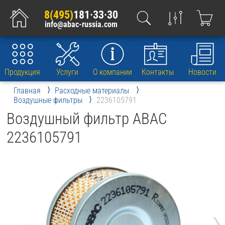
8(495)
181·33·30
info@abac-russia.com
Продукция
Услуги
О компании
Контакты
Новости
Главная
Расходные материалы
Воздушные фильтры
2236105791
Воздушный фильтр ABAC
2236105791
›