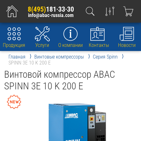
8(495)
181·33·30
info@abac-russia.com
Продукция
Услуги
О компании
Контакты
Новости
Главная
Винтовые компрессоры
Серия Spinn
SPINN 3E 10 K 200 E
Винтовой компрессор ABAC
SPINN 3E 10 K 200 E