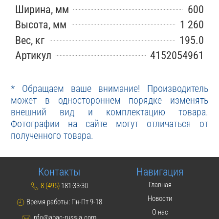
Ширина, мм
600
Высота, мм
1 260
Вес, кг
195.0
Артикул
4152054961
* Обращаем ваше внимание! Производитель
может в одностороннем порядке изменять
внешний вид и комплектацию товара.
Фотографии на сайте могут отличаться от
полученного товара.
Контакты
Навигация
Главная
8 (495)
181·33·30
Новости
Время работы: Пн-Пт 9-18
О нас
info@abac-russia.com