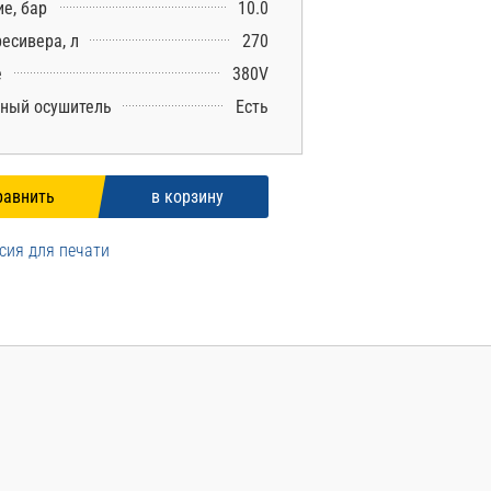
е, бар
10.0
есивера, л
270
е
380V
ный осушитель
Есть
сия для печати