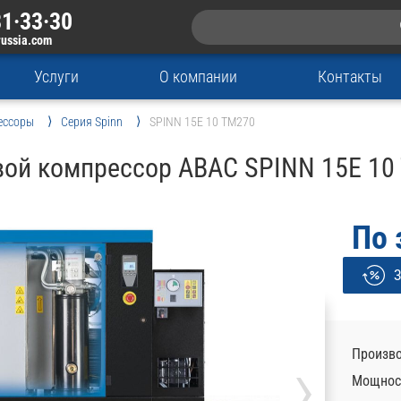
1·33·30
russia.com
Услуги
О компании
Контакты
ессоры
Серия Spinn
SPINN 15E 10 TM270
вой компрессор ABAC SPINN 15E 10
По 
З
›
Произво
Мощност