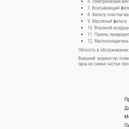
6. Электрический ве
7. Всасывающий фил
8. Фильтр очистки м
9. Масляный фильтр
10. Впускной воздуш
11. Панель предвари
12. Маслоохладитель
Лёгкость в обслуживании:
Внешний индикатор позво
одна из самых частых про
П
Д
М
П