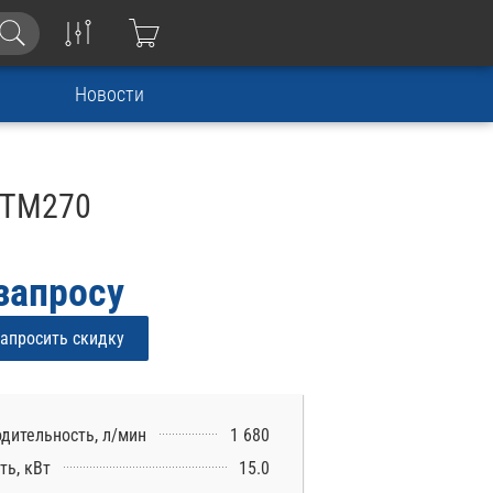
Новости
 TM270
запросу
апросить скидку
дительность, л/мин
1 680
ь, кВт
15.0