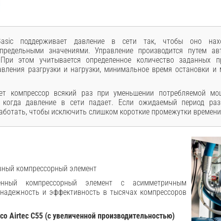
 Basic поддерживает давление в сети так, чтобы оно на
редельными значениями. Управление производится путем авт
 При этом учитывается определенное количество заданных п
авления разгрузки и нагрузки, минимальное время остановки и
ет компрессор всякий раз при уменьшении потребляемой мощ
, когда давление в сети падает. Если ожидаемый период раз
аботать, чтобы исключить слишком короткие промежутки времени
вный компрессорный элемент
ненный компрессорный элемент с асимметричным
 надежность и эффективность в тысячах компрессоров
co Airtec С55 (с увеличенной производительностью)