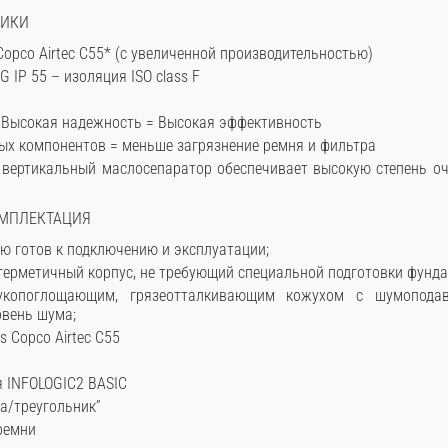
ТИКИ
Copco Airtec С55* (с увеличенной производительностью)
 IP 55 – изоляция ISO class F
 Высокая надежность = Высокая эффективность
ых компонентов = меньше загрязнение ремня и фильтра
вертикальный маслосепаратор обеспечивает высокую степень о
.
ОМПЛЕКТАЦИЯ
ю готов к подключению и эксплуатации;
ерметичный корпус, не требующий специальной подготовки фунда
копоглощающим, грязеотталкивающим кожухом с шумоподав
овень шума;
s Copco Airtec С55
я INFOLOGIC2 BASIC
да/треугольник”
ремни