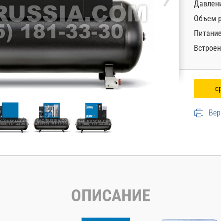
Давлени
Объем р
Питани
Встроен
Вер
ОПИСАНИЕ