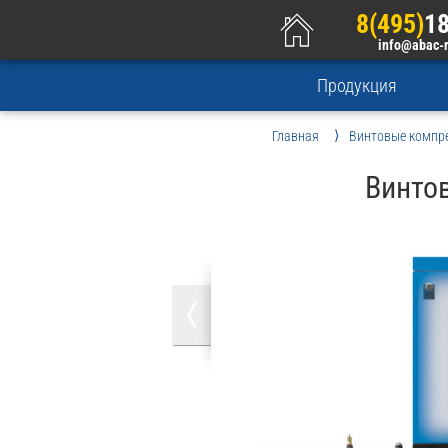
8(495)
18
info@abac-
Продукция
Главная
Винтовые компр
Винто