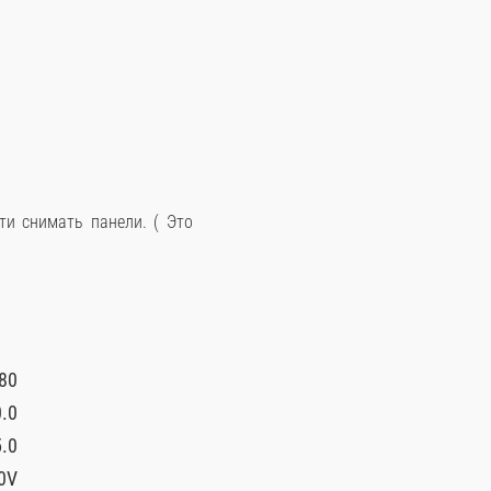
ти снимать панели. ( Это
80
.0
.0
0V