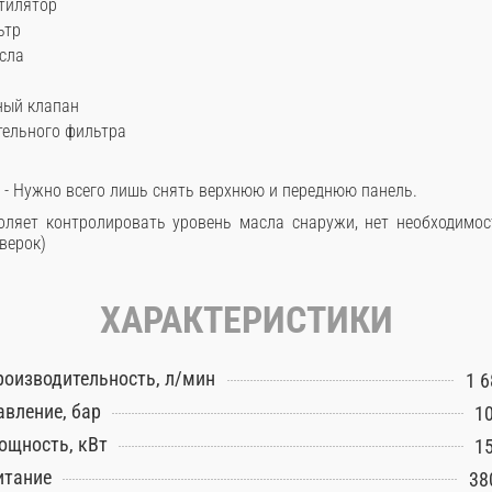
нтилятор
ьтр
асла
ный клапан
тельного фильтра
 - Нужно всего лишь снять верхнюю и переднюю панель.
ляет контролировать уровень масла снаружи, нет необходимос
верок)
ХАРАКТЕРИСТИКИ
роизводительность, л/мин
1 6
авление, бар
10
ощность, кВт
15
итание
38