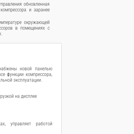
управления обновленная
компрессора и заранее
емпературе окружающей
ссоров в помещениях с
х.
набжены новой панелью
все функции компрессора,
льной эксплуатации.
грузкой на дисплее
ках, управляет работой