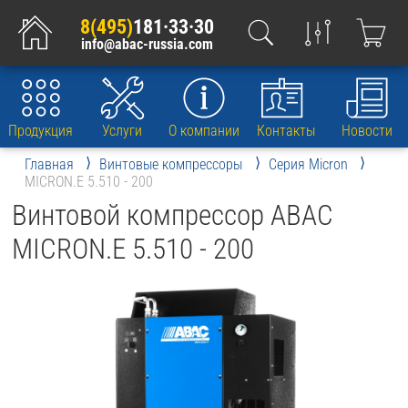
8(495)
181·33·30
info@abac-russia.com
Продукция
Услуги
О компании
Контакты
Новости
Главная
Винтовые компрессоры
Серия Micron
MICRON.E 5.510 - 200
Винтовой компрессор ABAC
MICRON.E 5.510 - 200