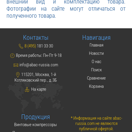
внешний вид и комплектацию товара.
Фотографии на сайте могут отличаться от
полученного товара.
Контакты
Навигация
Главная
8 (495)
181·33·30
Новости
Время работы: Пн-Пт 9-18
О нас
info@abac-russia.com
Поиск
115201, Москва, 1-й
Сравнение
Котляковский пер., д.3Б
Корзина
На карте
Продукция
* Информация на сайте abac-
russia.com не являются
Винтовые компрессоры
публичной офертой.