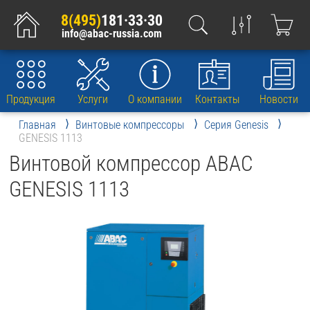
8(495)
181·33·30
info@abac-russia.com
Продукция
Услуги
О компании
Контакты
Новости
Главная
Винтовые компрессоры
Серия Genesis
GENESIS 1113
Винтовой компрессор ABAC
GENESIS 1113