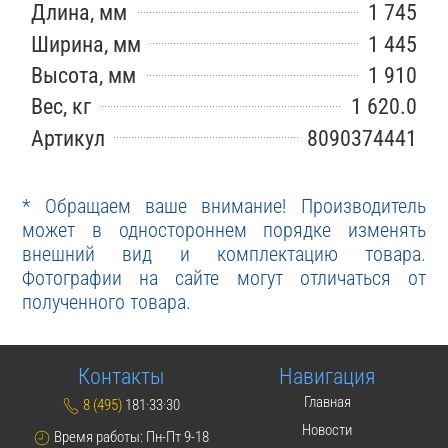
Длина, мм
1 745
Ширина, мм
1 445
Высота, мм
1 910
Вес, кг
1 620.0
Артикул
8090374441
* Обращаем ваше внимание! Производитель
может в одностороннем порядке изменять
внешний вид и комплектацию товара.
Фотографии на сайте могут отличаться от
полученного товара.
Контакты
Навигация
Главная
8 (495)
181·33·30
Новости
Время работы: Пн-Пт 9-18