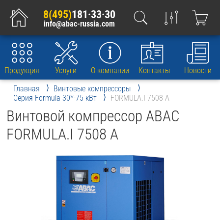
8(495)
181·33·30
info@abac-russia.com
Продукция
Услуги
О компании
Контакты
Новости
Главная
Винтовые компрессоры
Серия Formula 30*-75 кВт
FORMULA.I 7508 A
Винтовой компрессор ABAC
FORMULA.I 7508 A