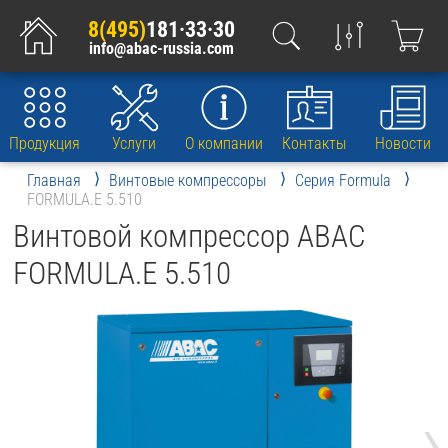
8(495)
181·33·30
info@abac-russia.com
Продукция
Услуги
О компании
Контакты
Новости
Главная
Винтовые компрессоры
Серия Formula
FORMULA.E 5.510
Винтовой компрессор ABAC
FORMULA.E 5.510
›