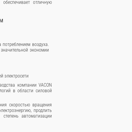
 обеспечивает отличную
ым
а потреблением воздуха.
к значительной экономии
ей электросети
зводства компании VACON
логий в области силовой
ения скоростью вращения
электроэнергию, продлить
 степень автоматизации