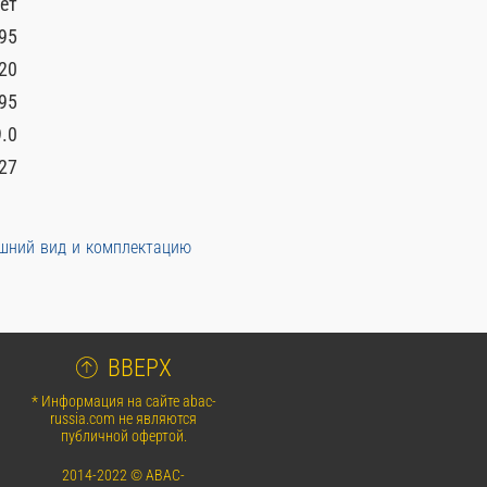
ет
95
20
95
.0
27
ешний вид и комплектацию
ВВЕРХ
* Информация на сайте abac-
russia.com не являются
публичной офертой.
2014-2022 © ABAC-