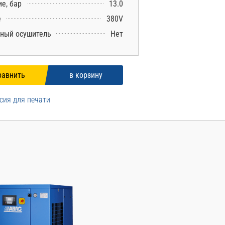
е, бар
13.0
е
380V
ный осушитель
Нет
сия для печати