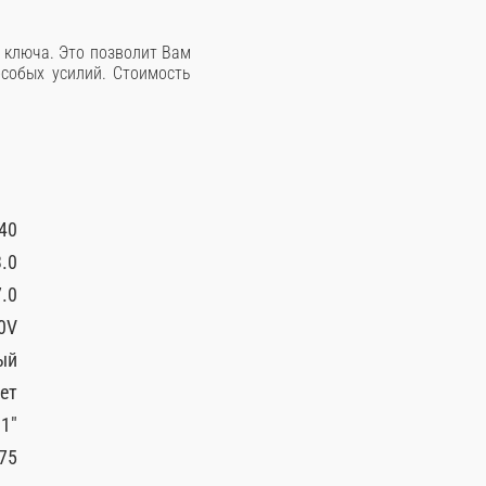
 ключа. Это позволит Вам
особых усилий. Стоимость
40
.0
.0
0V
ый
ет
1″
75