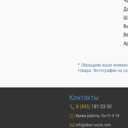
Ч
Д
Ш
В
Ве
А
* Обращаем ваше внимани
товара. Фотографии на са
Контакты
8 (495)
181·33·30
Время работы: Пн-Пт 9-18
info@abac-russia.com