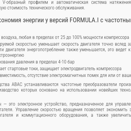
 V-образный профилем и автоматическая система натяжения
кую стоимость технического обслуживания.
ономия энергии у версий FORMULA.I с частотн
:
 воздуха, любая в пределах от 25 до 100% мощности компрессора
ируемой скоростью уменьшает скорость двигателя точно вслед з
и двигателя энергопотребление также уменьшается, это ведет 
ктроэнергию
ования давления в пределах 4-10 бар
ает стартовые токи, защищает электродвигатель компрессора
вместимость, отсутствие электромагнитных помех для или от ваш
дства ABAC устанавливаются частотные преобразователи прои
изводство которых основано на использовании новейших техно
ы — это электронное устройство, предназначенное для управл
гателя. Управление скоростью вращения позволяет экономить 
гателя и коммутационного оборудования, а также увеличить