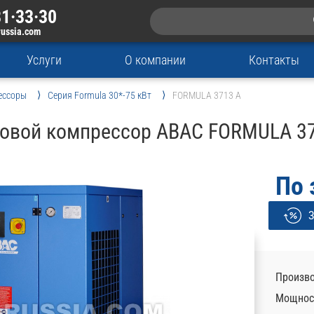
1·33·30
russia.com
Услуги
О компании
Контакты
ессоры
Серия Formula 30*-75 кВт
FORMULA 3713 A
овой компрессор ABAC FORMULA 3
По 
З
Произво
Мощност