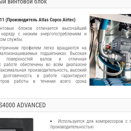
й винтовой блок
11 (Производитель Atlas Copco Airtec)
нтовых блоков отличается высочайшей
 наряду с низким энергопотреблением и
ком службы.
етричным профилем легко вращаются на
малоизнашиваемых подшипниках. Высокая
ия поверхностей валов и отличная
х работе обеспечены во всём диапазоне
Максимальная производительность, высокий
 долговечность в работе гарантируют
метров работы в течении всего срока
ES4000 ADVANCED
Используется для компрессоров с 
производительностью