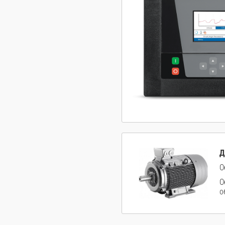
Д
О
О
о