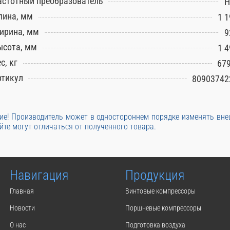
астотный преобразователь
Н
лина, мм
1 1
ирина, мм
9
ысота, мм
1 4
с, кг
679
ртикул
80903742
е! Производитель может в одностороннем порядке изменять вн
йте могут отличаться от полученного товара.
Навигация
Продукция
Главная
Винтовые компрессоры
Новости
Поршневые компрессоры
О нас
Подготовка воздуха