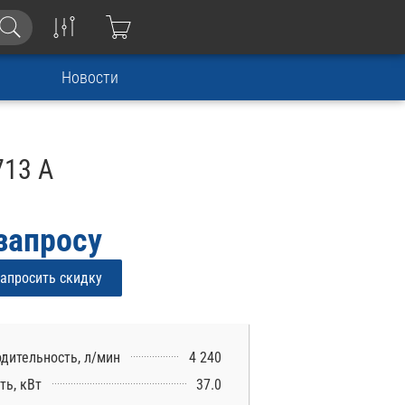
Новости
713 A
запросу
апросить скидку
дительность, л/мин
4 240
ь, кВт
37.0