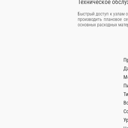
Техническое обслу
Быстрый доступ к узлам 
производить плановое се
основных расходных мате
П
Д
М
П
Т
В
С
У