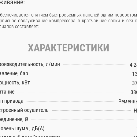
живание:
обеспечивается снятием быстросъемных панелей одним поворотом
рвисное обслуживание компрессора в кратчайшие сроки и без 
риалов составляет:
ХАРАКТЕРИСТИКИ
роизводительность, л/мин
4 2
авление, бар
13
ощность, кВт
37
итание
38
ип привода
Ременн
строенный осушитель
Н
оединение, Ø
ровень шума , дБ(А)