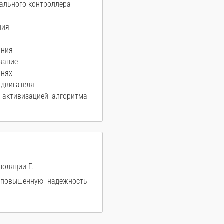
рального контроллера
ния
ания
вание
внях
 двигателя
 активизацией алгоритма
золяции F.
т повышенную надежность