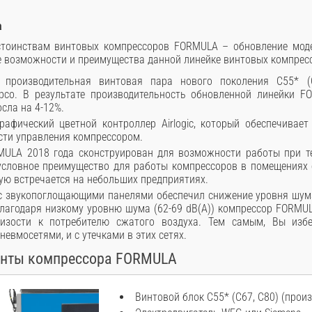
а
тоинствам винтовых компрессоров FORMULA – обновление моде
 возможности и преимущества данной линейке винтовых компрес
е производительная винтовая пара нового поколения C55* (
opco. В результате производительность обновленной линейки 
сла на 4-12%.
рафический цветной контроллер Airlogic, который обеспечивае
сти управления компрессором.
MULA 2018 года сконструирован для возможности работы при 
зусловное преимущество для работы компрессоров в помещениях 
тую встречается на небольших предприятиях.
с звукопоглощающими панелями обеспечил снижение уровня шума 
лагодаря низкому уровню шума (62-69 dB(A)) компрессор FORMU
изости к потребителю сжатого воздуха. Тем самым, Вы избе
евмосетями, и с утечками в этих сетях.
енты компрессора FORMULA
Винтовой блок С55* (C67, C80) (прои