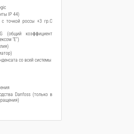
gic
ты IP 44)
 с точкой россы +3 гр.С
 G (общий коэффициент
ексом “E”)
алия)
иатор)
нденсата со всей системы
ления
одства Danfoss (только в
вращения)