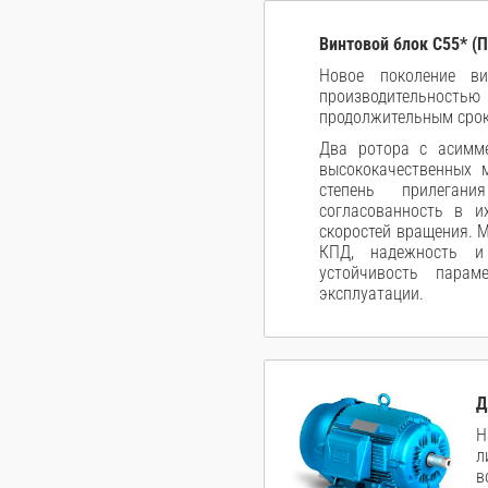
Винтовой блок С55* (П
Новое поколение ви
производительностью
продолжительным сро
Два ротора с асимм
высококачественных 
степень прилеган
согласованность в и
скоростей вращения. 
КПД, надежность и
устойчивость пара
эксплуатации.
Д
Н
л
в