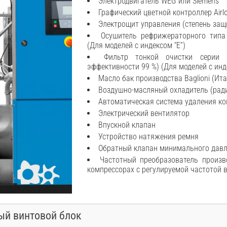
Электродвигатель WEG или Siemens
Графический цветной контроллер Airlo
Электрощит управления (степень защи
Осушитель рефрижераторного типа
(Для моделей с индексом “E”)
Фильтр тонкой очистки серии
эффективности 99 %) (Для моделей с инд
Масло бак производства Baglioni (Ит
Воздушно-масляный охладитель (рад
Автоматическая система удаления ко
Электрический вентилятор
Впускной клапан
Устройство натяжения ремня
Обратный клапан минимального дав
Частотный преобразователь произв
компрессорах с регулируемой частотой 
й винтовой блок