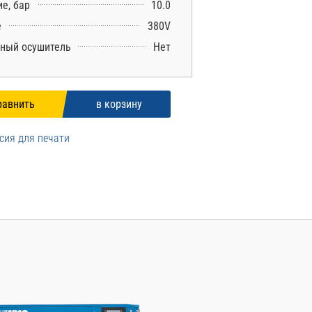
е, бар
10.0
е
380V
ный осушитель
Нет
сия для печати