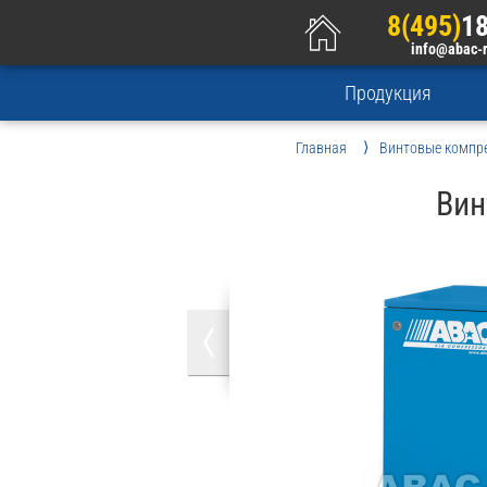
8(495)
18
info@abac-
Продукция
Главная
Винтовые компр
Вин