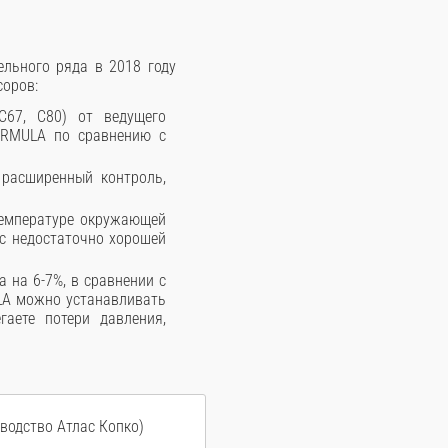
льного ряда в 2018 году
соров:
C67, C80) от ведущего
FORMULA по сравнению с
т расширенный контроль,
температуре окружающей
с недостаточно хорошей
на 6-7%, в сравнении с
LA можно устанавливать
гаете потери давления,
зводство Атлас Копко)