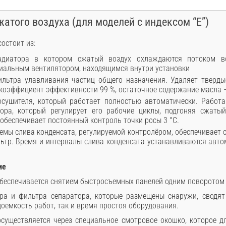
жатого воздуха (для моделей с индексом “E”)
остоит из:
адиатора в котором сжатый воздух охлаждаются потоком в
иальным вентилятором, находящимся внутри установки
льтра улавливания частиц общего назначения. Удаляет твердые
коэффициент эффективности 99 %, остаточное содержание масла –
сушителя, который работает полностью автоматически. Работа
ора, который регулирует его рабочие циклы, подгоняя сжаты
 обеспечивает постоянный контроль точки росы 3 °C.
емы слива конденсата, регулируемой контролёром, обеспечивает с
льтр. Время и интервалы слива конденсата устанавливаются авт
ие
обеспечивается снятием быстросъемных панелей одним поворотом
ра и фильтра сепаратора, которые размещены снаружи, сводят
оемкость работ, так и время простоя оборудования.
существляется через специальное смотровое окошко, которое д