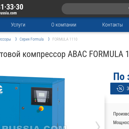
1·33·30
russia.com
Услуги
О компании
Контакты
ессоры
Серия Formula
FORMULA 1110
товой компрессор ABAC FORMULA 
По 
З
›
Произво
Мощност