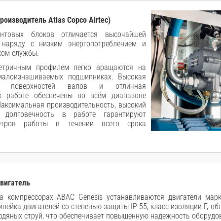
роизводитель Atlas Copco Airtec)
нтовых блоков отличается высочайшей
 наряду с низким энергопотреблением и
ком службы.
етричным профилем легко вращаются на
малоизнашиваемых подшипниках. Высокая
ия поверхностей валов и отличная
х работе обеспечены во всём диапазоне
Максимальная производительность, высокий
 долговечность в работе гарантируют
метров работы в течении всего срока
вигатель
а компрессорах ABAC Genesis устанавливаются двигатели мар
инейка двигателей со степенью защиты IP 55, класс изоляции F, о
одяных струй, что обеспечивает повышенную надежность оборудо