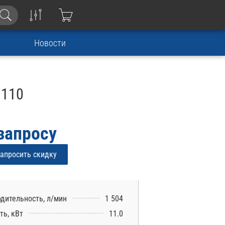
Новости
1110
запросу
апросить скидку
дительность, л/мин
1 504
ь, кВт
11.0