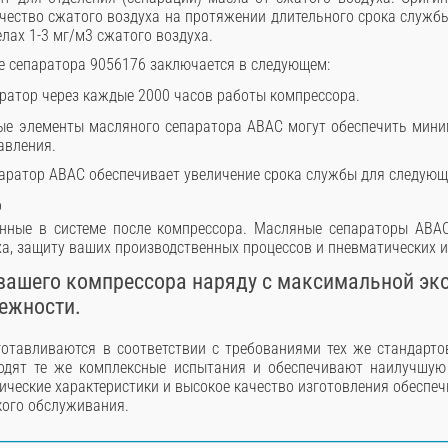
чество сжатого воздуха на протяжении длительного срока службы
лах 1-3 мг/м3 сжатого воздуха.
е сепаратора 9056176 заключается в следующем:
ратор через каждые 2000 часов работы компрессора.
ые элементы масляного сепаратора ABAC могут обеспечить мини
авления.
ратор ABAC обеспечивает увеличение срока службы для следующи
о
нные в системе после компрессора. Масляные сепараторы ABA
ха, защиту ваших производственных процессов и пневматических 
вашего компрессора наряду с максимальной эк
ежности.
отавливаются в соответствии с требованиями тех же стандартов
ходят те же комплексные испытания и обеспечивают наилучшу
ические характеристики и высокое качество изготовления обеспе
кого обслуживания.