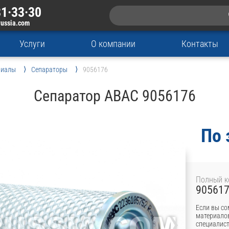
1·33·30
russia.com
Услуги
О компании
Контакты
риалы
Сепараторы
9056176
Сепаратор ABAC 9056176
По 
Полный к
905617
›
Если вы со
материалов
специалист