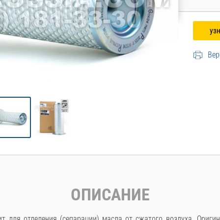
Вер
ОПИСАНИЕ
т для отделения (сепарации) масла от сжатого воздуха. Ориг