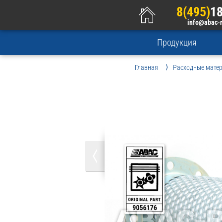
8(495)
18
info@abac-
Продукция
Главная
Расходные мате