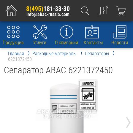
8(495)
181·33·30
info@abac-russia.com
Продукция
Услуги
О компании
Контакты
Новости
Главная
Расходные материалы
Сепараторы
6221372450
Сепаратор ABAC 6221372450
›