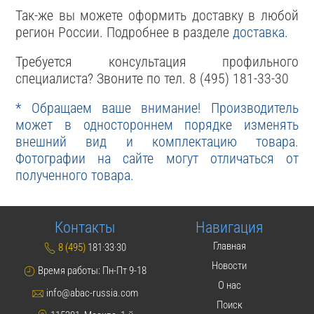
Так-же вы можете оформить доставку в любой
регион России. Подробнее в разделе
доставка
.
Требуется консультация профильного
специалиста? Звоните по тел. 8 (495) 181-33-30
* Обращаем ваше внимание! Производитель
может в одностороннем порядке изменять
внешний вид и комплектацию товара.
Фотографии на сайте могут отличаться от
полученного товара.
Контакты
Навигация
Главная
8 (495)
181·33·30
Новости
Время работы: Пн-Пт 9-18
О нас
info@abac-russia.com
Поиск