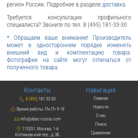
регион России. Подробнее в разделе
доставка
.
Требуется консультация профильного
специалиста? Звоните по тел. 8 (495) 181-33-30
* Обращаем ваше внимание! Производитель
может в одностороннем порядке изменять
внешний вид и комплектацию товара.
Фотографии на сайте могут отличаться от
полученного товара.
Контакты
Навигация
Главная
8 (495)
181·33·30
Новости
Время работы: Пн-Пт 9-18
О нас
info@abac-russia.com
Поиск
115201, Москва, 1-й
Сравнение
Котляковский пер., д.3Б