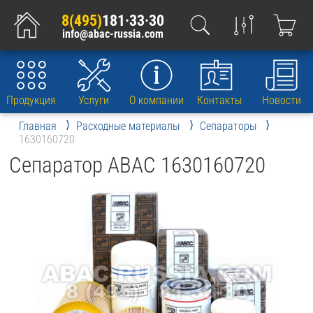
8(495)
181·33·30
info@abac-russia.com
Продукция
Услуги
О компании
Контакты
Новости
Главная
Расходные материалы
Сепараторы
1630160720
Сепаратор ABAC 1630160720