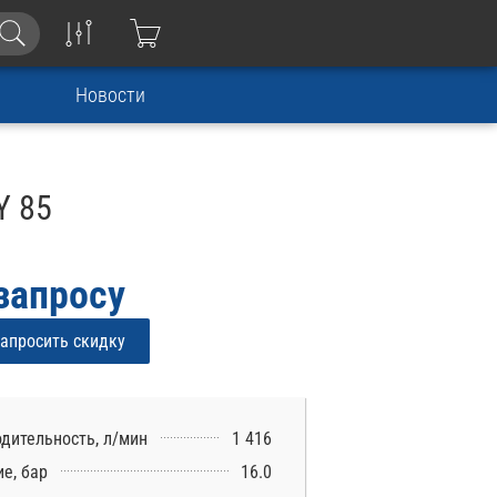
Новости
Y 85
запросу
апросить скидку
дительность, л/мин
1 416
е, бар
16.0