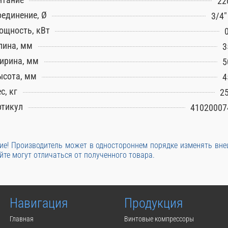
22
оединение, Ø
3/4″
ощность, кВт
лина, мм
3
ирина, мм
5
ысота, мм
4
с, кг
25
ртикул
41020007
е! Производитель может в одностороннем порядке изменять вн
йте могут отличаться от полученного товара.
Навигация
Продукция
Главная
Винтовые компрессоры