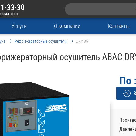
1·33·30
russia.com
Услуги
О компании
Контакты
уха
Рефрижераторные осушители
DRY 85
рижераторный осушитель ABAC DR
По 
З
Произво
Давлени