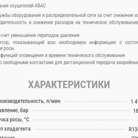
ания осушителей ABAC
ужбы оборудования и распределительной сети за счет снижения и
дительность и снижение расходов на техническое обслуживани
 счет уменьшения перепадов давления.
лятор, показывающий всю необходимую информацию о состо
и росы.
функций оповещения и времени технического обслуживания
о свободными контактами для дистанционной передачи аварийных 
ХАРАКТЕРИСТИКИ
роизводительность, л/мин
1 4
авление, бар
16
чка росы, °С
ип хладагента
R13
итание