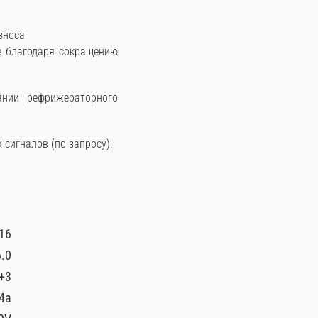
зноса
е благодаря сокращению
янии рефрижераторного
сигналов (по запросу).
16
.0
+3
4a