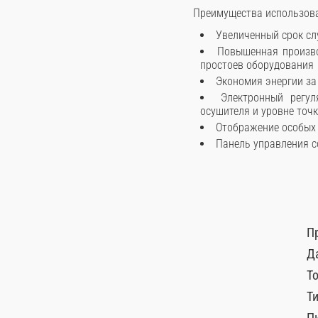
Преимущества использов
Увеличенный срок сл
Повышенная произво
простоев оборудования
Экономия энергии за
Электронный регу
осушителя и уровне точк
Отображение особых 
Панель управления с
П
Д
То
Т
П