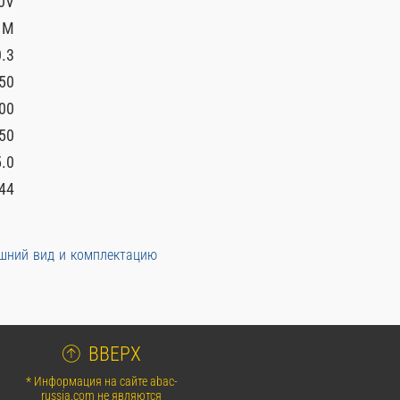
0V
 М
0.3
50
00
50
.0
44
ешний вид и комплектацию
ВВЕРХ
* Информация на сайте abac-
russia.com не являются