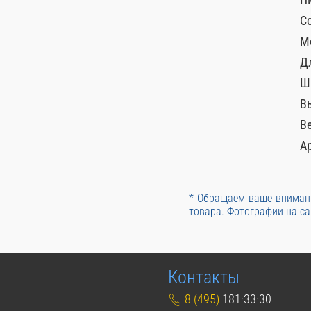
С
М
Д
Ш
В
Ве
А
* Обращаем ваше внимани
товара. Фотографии на са
Контакты
8 (495)
181·33·30