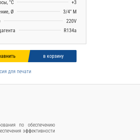
осы, °С
+3
ние, Ø
3/4″ М
е
220V
дагента
R134a
сия для печати
бования по обеспечению
беспечения эффективности