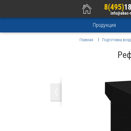
8(495)
18
info@abac-
Продукция
Главная
Подготовка возд
Реф