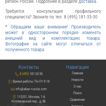
регион России. Подробнее в разделе
доставка
.
Требуется консультация профильного
специалиста? Звоните по тел. 8 (495) 181-33-30
* Обращаем ваше внимание! Производитель
может в одностороннем порядке изменять
внешний вид и комплектацию товара.
Фотографии на сайте могут отличаться от
полученного товара.
Контакты
Навигация
Главная
8 (495)
181·33·30
Новости
Время работы: Пн-Пт 9-18
О нас
info@abac-russia.com
Поиск
115201, Москва, 1-й
Сравнение
Котляковский пер., д.3Б