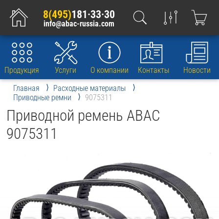
8(495)
181·33·30
info@abac-russia.com
Продукция
Услуги
О компании
Контакты
Новости
Главная
Расходные материалы
Приводные ремни
9075311
Приводной ремень ABAC
9075311