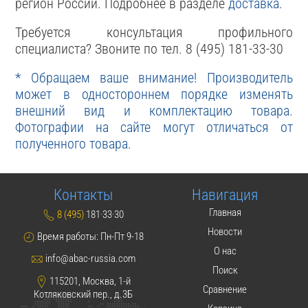
регион России. Подробнее в разделе
доставка
.
Требуется консультация профильного
специалиста? Звоните по тел. 8 (495) 181-33-30
* Обращаем ваше внимание! Производитель
может в одностороннем порядке изменять
внешний вид и комплектацию товара.
Фотографии на сайте могут отличаться от
полученного товара.
Контакты
Навигация
Главная
8 (495)
181·33·30
Новости
Время работы: Пн-Пт 9-18
О нас
info@abac-russia.com
Поиск
115201, Москва, 1-й
Сравнение
Котляковский пер., д.3Б