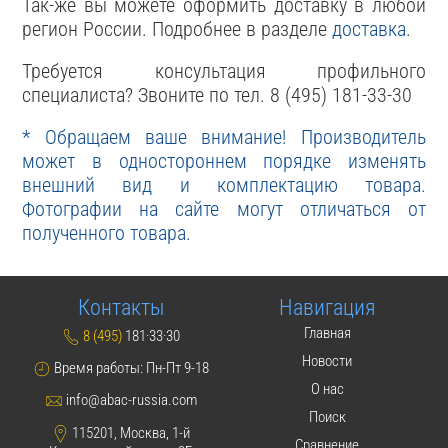
Так-же вы можете оформить доставку в любой
регион России. Подробнее в разделе
доставка
.
Требуется консультация профильного
специалиста? Звоните по тел. 8 (495) 181-33-30
* Обращаем ваше внимание! Производитель
может в одностороннем порядке изменять
внешний вид и комплектацию товара.
Фотографии на сайте могут отличаться от
полученного товара.
Контакты
Навигация
Главная
8 (495)
181·33·30
Новости
Время работы: Пн-Пт 9-18
О нас
info@abac-russia.com
Поиск
115201, Москва, 1-й
Сравнение