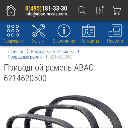
8(495)
181·33·30
info@abac-russia.com
Продукция
Услуги
О компании
Контакты
Новости
Главная
Расходные материалы
Приводные ремни
6214620500
Приводной ремень ABAC
6214620500