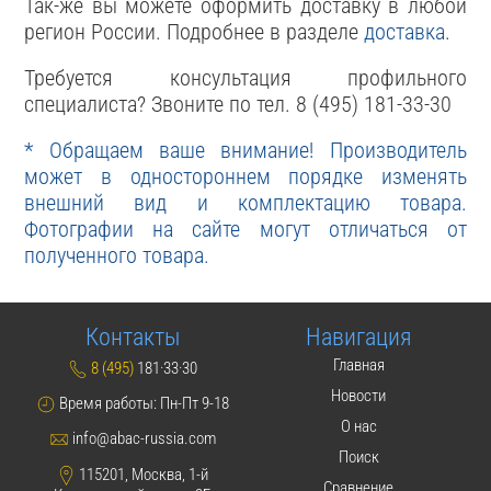
Так-же вы можете оформить доставку в любой
регион России. Подробнее в разделе
доставка
.
Требуется консультация профильного
специалиста? Звоните по тел. 8 (495) 181-33-30
* Обращаем ваше внимание! Производитель
может в одностороннем порядке изменять
внешний вид и комплектацию товара.
Фотографии на сайте могут отличаться от
полученного товара.
Контакты
Навигация
Главная
8 (495)
181·33·30
Новости
Время работы: Пн-Пт 9-18
О нас
info@abac-russia.com
Поиск
115201, Москва, 1-й
Сравнение