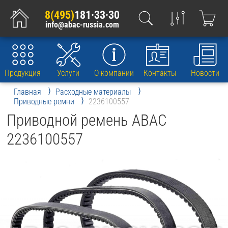
8(495)
181·33·30
info@abac-russia.com
Продукция
Услуги
О компании
Контакты
Новости
Главная
Расходные материалы
Приводные ремни
2236100557
Приводной ремень ABAC
2236100557