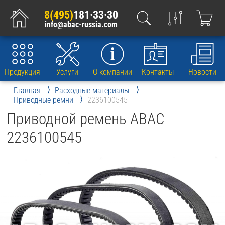
8(495)
181·33·30
info@abac-russia.com
Продукция
Услуги
О компании
Контакты
Новости
Главная
Расходные материалы
Приводные ремни
2236100545
Приводной ремень ABAC
2236100545