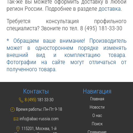
Так-же вы можете оформить доставку в любой
регион России. Подробнее в разделе
доставка
.
Требуется консультация профильного
специалиста? Звоните по тел. 8 (495) 181-33-30
* Обращаем ваше внимание! Производитель
может в одностороннем порядке изменять
внешний вид и комплектацию товара.
Фотографии на сайте могут отличаться от
полученного товара.
Контакты
Навигация
Главная
8 (495)
181·33·30
Новости
Время работы: Пн-Пт 9-18
О нас
info@abac-russia.com
Поиск
115201, Москва, 1-й
Сравнение