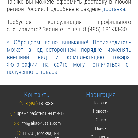
Так-же вы можете оформить доставку в любой
регион России. Подробнее в разделе
доставка
.
Требуется консультация профильного
специалиста? Звоните по тел. 8 (495) 181-33-30
* Обращаем ваше внимание! Производитель
может в одностороннем порядке изменять
внешний вид и комплектацию товара.
Фотографии на сайте могут отличаться от
полученного товара.
Контакты
Навигация
Главная
8 (495)
181·33·30
Новости
Время работы: Пн-Пт 9-18
О нас
info@abac-russia.com
Поиск
115201, Москва, 1-й
Сравнение