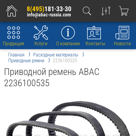
8(495)
181·33·30
info@abac-russia.com
Продукция
Услуги
О компании
Контакты
Новости
Главная
Расходные материалы
Приводные ремни
2236100535
Приводной ремень ABAC
2236100535