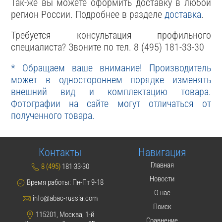
Так-же вы можете оформить доставку в любой
регион России. Подробнее в разделе
доставка
.
Требуется консультация профильного
специалиста? Звоните по тел. 8 (495) 181-33-30
* Обращаем ваше внимание! Производитель
может в одностороннем порядке изменять
внешний вид и комплектацию товара.
Фотографии на сайте могут отличаться от
полученного товара.
Контакты
Навигация
Главная
8 (495)
181·33·30
Новости
Время работы: Пн-Пт 9-18
О нас
info@abac-russia.com
Поиск
115201, Москва, 1-й
Сравнение