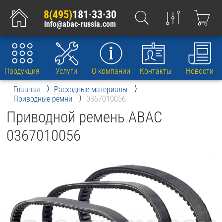
8(495)
181·33·30
info@abac-russia.com
Продукция
Услуги
О компании
Контакты
Новости
Главная
Расходные материалы
Приводные ремни
0367010056
Приводной ремень ABAC
0367010056