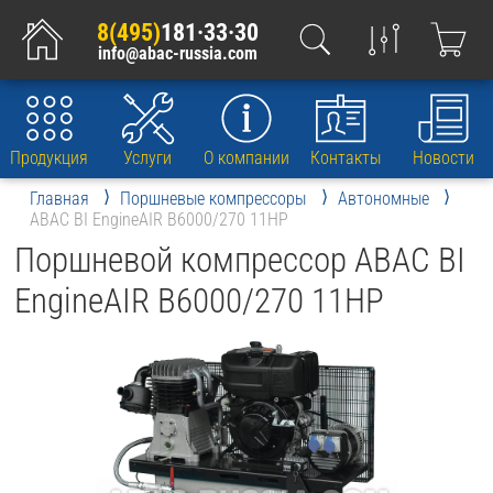
8(495)
181·33·30
info@abac-russia.com
Продукция
Услуги
О компании
Контакты
Новости
Главная
Поршневые компрессоры
Автономные
ABAC BI EngineAIR B6000/270 11HP
Поршневой компрессор ABAC BI
EngineAIR B6000/270 11HP