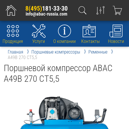
8(495)
181·33·30
info@abac-russia.com
Продукция
Услуги
О компании
Контакты
Новости
Главная
Поршневые компрессоры
Ременные
A49B 270 CT5,5
Поршневой компрессор ABAC
A49B 270 CT5,5