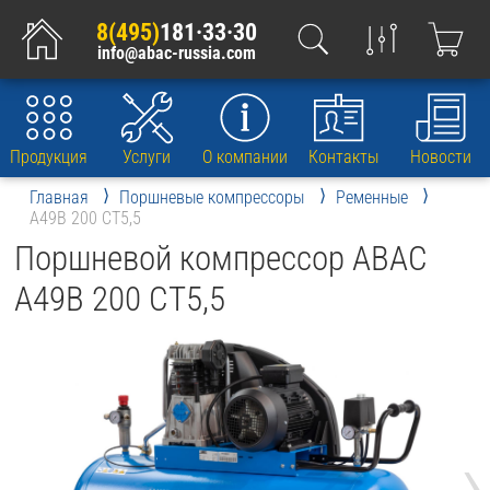
8(495)
181·33·30
info@abac-russia.com
Продукция
Услуги
О компании
Контакты
Новости
Главная
Поршневые компрессоры
Ременные
A49B 200 CT5,5
Поршневой компрессор ABAC
A49B 200 CT5,5
›