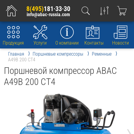
8(495)
181·33·30
info@abac-russia.com
Продукция
Услуги
О компании
Контакты
Новости
Главная
Поршневые компрессоры
Ременные
A49B 200 CT4
Поршневой компрессор ABAC
A49B 200 CT4
›