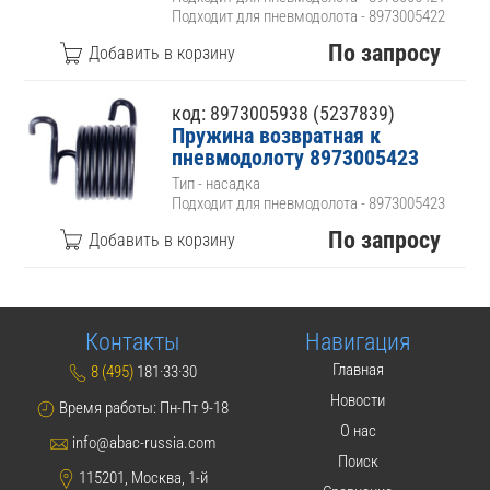
Подходит для пневмодолота - 8973005422
По запросу
код: 8973005938 (5237839)
Пружина возвратная к
пневмодолоту 8973005423
Тип - насадка
Подходит для пневмодолота - 8973005423
По запросу
Контакты
Навигация
Главная
8 (495)
181·33·30
Новости
Время работы: Пн-Пт 9-18
О нас
info@abac-russia.com
Поиск
115201, Москва, 1-й