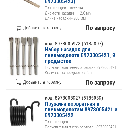
8973005423)
Тип насадки - плоская
Диаметр насадки - 12.6 мм
Длина насадки - 200 мм
По запросу
код: 8973005928 (5185897)
Набор насадок для
пневмодолота 8973005421, 9
предметов
Подходит для пневмодолота - 8973005421
Количество предметов - 9 шт
По запросу
код: 8973005927 (5185939)
Пружина возвратная к
пневмодолотам 8973005421 и
8973005422
Тип - насадка
Подходит для пневмодолота - 8973005421