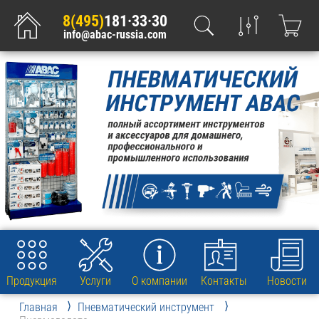
8(495)
181·33·30
info@abac-russia.com
Продукция
Услуги
О компании
Контакты
Новости
Главная
Пневматический инструмент