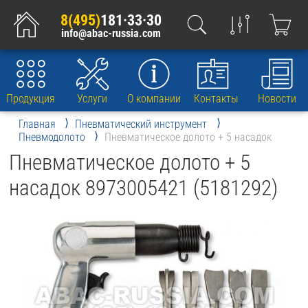
8(495)
181·33·30
info@abac-russia.com
Продукция
Услуги
О компании
Контакты
Новости
Главная
Пневматический инструмент
Пневмодолото
Пневматическое долото + 5 насадок
Пневматическое долото + 5
насадок 8973005421 (5181292)