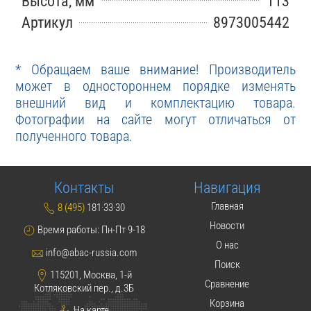
Высота, мм
113
Артикул
8973005442
* Обращаем ваше внимание! Производитель
может в одностороннем порядке изменять
внешний вид и комплектацию товара.
Фотографии на сайте могут отличаться от
полученного товара.
Контакты
Навигация
Главная
8 (495)
181·33·30
Новости
Время работы: Пн-Пт 9-18
О нас
info@abac-russia.com
Поиск
115201, Москва, 1-й
Сравнение
Котляковский пер., д.3Б
Корзина
На карте