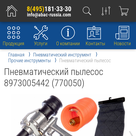
8(495)
181·33·30
info@abac-russia.com
Продукция
Услуги
О компании
Контакты
Новости
Главная
Пневматический инструмент
Прочие инструменты
Пневматический пылесос
Пневматический пылесос
8973005442 (770050)
›