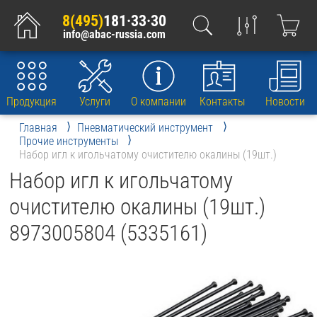
8(495)
181·33·30
info@abac-russia.com
Продукция
Услуги
О компании
Контакты
Новости
Главная
Пневматический инструмент
Прочие инструменты
Набор игл к игольчатому очистителю окалины (19шт.)
Набор игл к игольчатому
очистителю окалины (19шт.)
8973005804 (5335161)