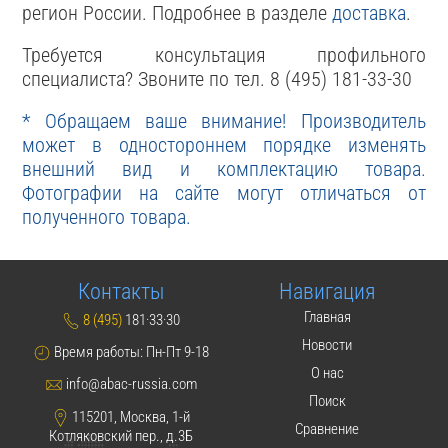
регион России. Подробнее в разделе
доставка
.
Требуется консультация профильного
специалиста? Звоните по тел. 8 (495) 181-33-30
* Обращаем ваше внимание! Производитель
может в одностороннем порядке изменять
внешний вид и комплектацию товара.
Фотографии на сайте могут отличаться от
полученного товара.
Контакты
Навигация
Главная
8 (495)
181·33·30
Новости
Время работы: Пн-Пт 9-18
О нас
info@abac-russia.com
Поиск
115201, Москва, 1-й
Сравнение
Котляковский пер., д.3Б