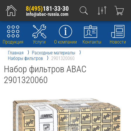
8(495)
181·33·30
info@abac-russia.com
Продукция
Услуги
О компании
Контакты
Новости
Главная
Расходные материалы
Наборы фильтров
2901320060
Набор фильтров ABAC
2901320060