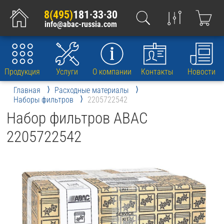
8(495)
181·33·30
info@abac-russia.com
Продукция
Услуги
О компании
Контакты
Новости
Главная
Расходные материалы
Наборы фильтров
2205722542
Набор фильтров ABAC
2205722542