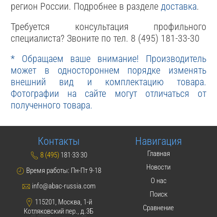
регион России. Подробнее в разделе
доставка
.
Требуется консультация профильного
специалиста? Звоните по тел. 8 (495) 181-33-30
* Обращаем ваше внимание! Производитель
может в одностороннем порядке изменять
внешний вид и комплектацию товара.
Фотографии на сайте могут отличаться от
полученного товара.
Контакты
Навигация
Главная
8 (495)
181·33·30
Новости
Время работы: Пн-Пт 9-18
О нас
info@abac-russia.com
Поиск
115201, Москва, 1-й
Сравнение
Котляковский пер., д.3Б