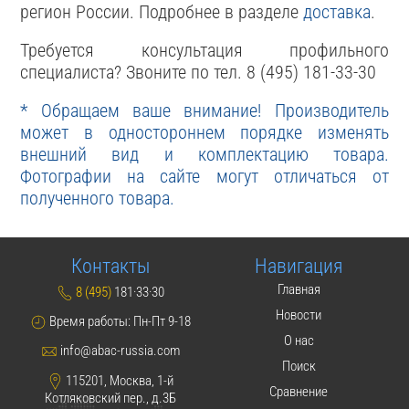
регион России. Подробнее в разделе
доставка
.
Требуется консультация профильного
специалиста? Звоните по тел. 8 (495) 181-33-30
* Обращаем ваше внимание! Производитель
может в одностороннем порядке изменять
внешний вид и комплектацию товара.
Фотографии на сайте могут отличаться от
полученного товара.
Контакты
Навигация
Главная
8 (495)
181·33·30
Новости
Время работы: Пн-Пт 9-18
О нас
info@abac-russia.com
Поиск
115201, Москва, 1-й
Сравнение
Котляковский пер., д.3Б