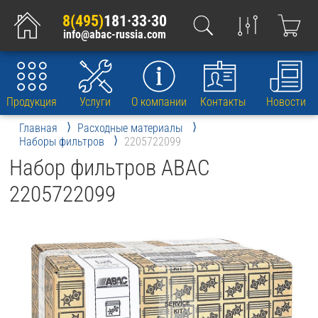
8(495)
181·33·30
info@abac-russia.com
Продукция
Услуги
О компании
Контакты
Новости
Главная
Расходные материалы
Наборы фильтров
2205722099
Набор фильтров ABAC
2205722099