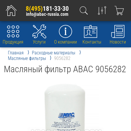
8(495)
181·33·30
info@abac-russia.com
Продукция
Услуги
О компании
Контакты
Новости
Главная
Расходные материалы
Масляные фильтры
9056282
Масляный фильтр ABAC 9056282