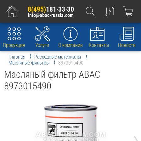
8(495)
181·33·30
info@abac-russia.com
Продукция
Услуги
О компании
Контакты
Новости
Главная
Расходные материалы
Масляные фильтры
8973015490
Масляный фильтр ABAC
8973015490
›