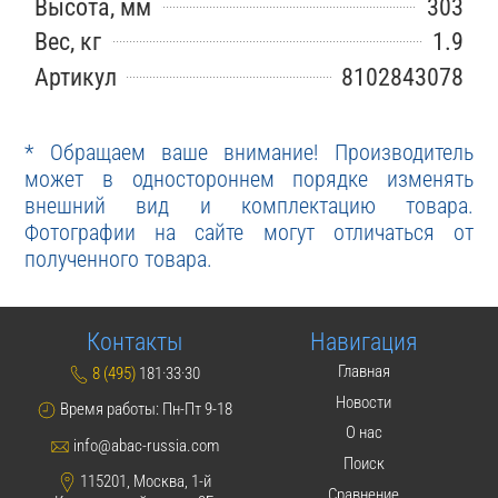
Высота, мм
303
Вес, кг
1.9
Артикул
8102843078
* Обращаем ваше внимание! Производитель
может в одностороннем порядке изменять
внешний вид и комплектацию товара.
Фотографии на сайте могут отличаться от
полученного товара.
Контакты
Навигация
Главная
8 (495)
181·33·30
Новости
Время работы: Пн-Пт 9-18
О нас
info@abac-russia.com
Поиск
115201, Москва, 1-й
Сравнение