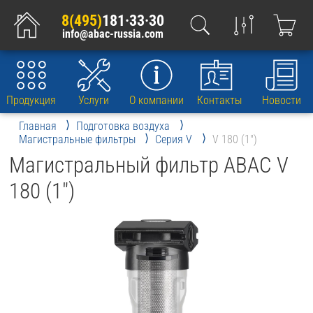
8(495)
181·33·30
info@abac-russia.com
Продукция
Услуги
О компании
Контакты
Новости
Главная
Подготовка воздуха
Магистральные фильтры
Серия V
V 180 (1″)
Магистральный фильтр ABAC V
180 (1″)