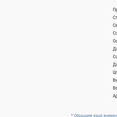
П
С
С
С
О
Д
С
Д
Ш
В
Ве
А
* Обращаем ваше внимани