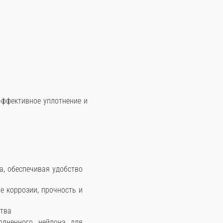
эффективное уплотнение и
а, обеспечивая удобство
 коррозии, прочность и
ства
олненного нейлона для