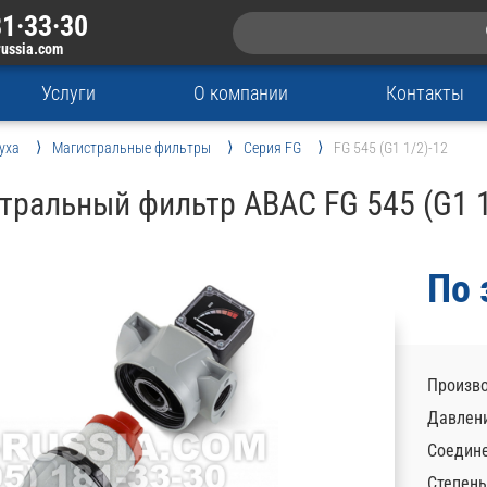
1·33·30
russia.com
Услуги
О компании
Контакты
уха
Магистральные фильтры
Серия FG
FG 545 (G1 1/2)-12
тральный фильтр ABAC FG 545 (G1 1
По 
Произво
Давлени
Соедине
Степень