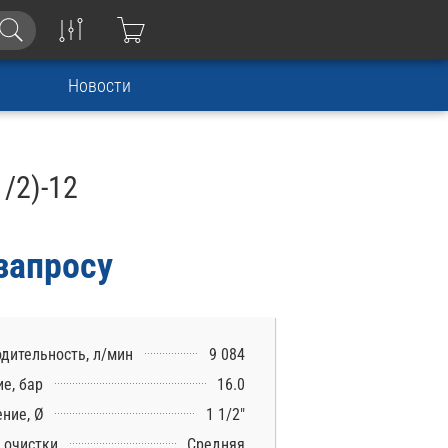
Новости
/2)-12
запросу
дительность, л/мин
9 084
е, бар
16.0
ние, Ø
1 1/2″
 очистки
Средняя