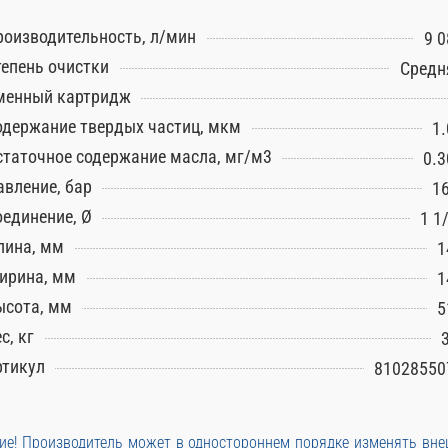
роизводительность, л/мин
9 0
тепень очистки
Средн
менный картридж
одержание твердых частиц, мкм
1.
статочное содержание масла, мг/м3
0.3
авление, бар
16
оединение, Ø
1 1
лина, мм
1
ирина, мм
1
ысота, мм
5
с, кг
ртикул
81028550
е! Производитель может в одностороннем порядке изменять вн