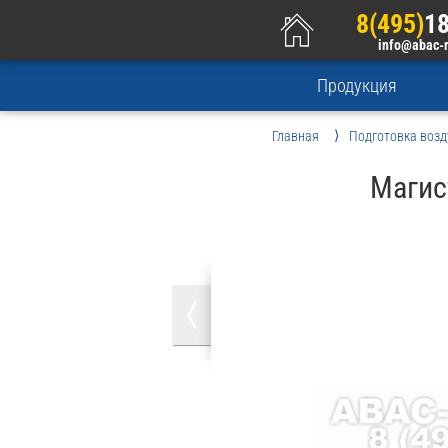
8(495)
18
info@abac-
Продукция
Главная
Подготовка возд
Магис