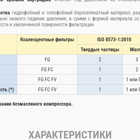
ботка
гидрофобный и олеофобный бороселикатный материал, ра
льно низкого падения давления, в сумме с формой материала со
сти и увеличенной поверхности фильтрации
Коалесцентные фильтры
ISO 8573-1:2010
Твердые частицы
Мас
FG
2
3
FG FC
1
2
FG FC FV
1
1 или 0
ть (*)
FG FC FV
1
1 или 0
овании безмасляного компрессора.
ХАРАКТЕРИСТИКИ