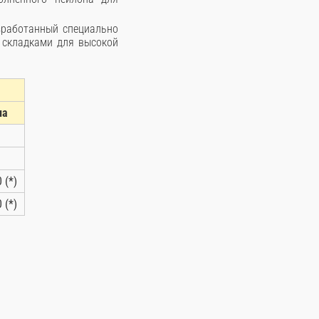
зработанный специально
 складками для высокой
ла
 (*)
 (*)