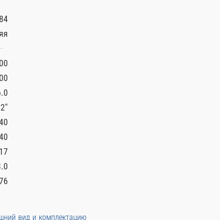
84
яя
00
00
.0
/2″
40
40
17
3.0
76
ешний вид и комплектацию