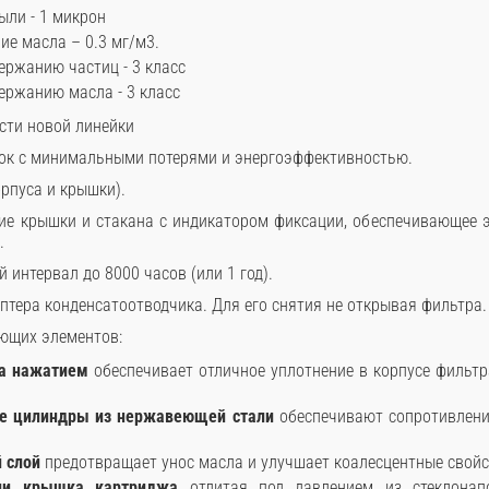
ыли - 1 микрон
ие масла – 0.3 мг/м3.
ержанию частиц - 3 класс
ержанию масла - 3 класс
сти новой линейки
ок с минимальными потерями и энергоэффективностью.
орпуса и крышки).
ие крышки и стакана с индикатором фиксации, обеспечивающее 
.
 интервал до 8000 часов (или 1 год).
птера конденсатоотводчика. Для его снятия не открывая фильтра.
ющих элементов:
а нажатием
обеспечивает отличное уплотнение в корпусе фильтр
е цилиндры из нержавеющей стали
обеспечивают сопротивление
 слой
предотвращает унос масла и улучшает коалесцентные свой
ии крышка картриджа
отлитая под давлением из стеклонап