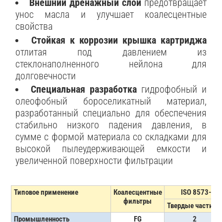
Внешний дренажный слой
предотвращает
унос масла и улучшает коалесцентные
свойства
Стойкая к коррозии крышка картриджа
отлитая под давлением из
стеклонаполненного нейлона для
долговечности
Специальная разработка
гидрофобный и
олеофобный бороселикатный материал,
разработанный специально для обеспечения
стабильно низкого падения давления, в
сумме с формой материала со складками для
высокой пылеудерживающей емкости и
увеличенной поверхности фильтрации
Типовое применение
Коалесцентные
ISO 8573-1:
фильтры
Твердые частиц
Промышленность
FG
2