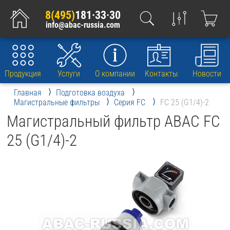
8(495)
181·33·30
info@abac-russia.com
Продукция
Услуги
О компании
Контакты
Новости
Главная
Подготовка воздуха
Магистральные фильтры
Серия FC
FC 25 (G1/4)-2
Магистральный фильтр ABAC FC
25 (G1/4)-2