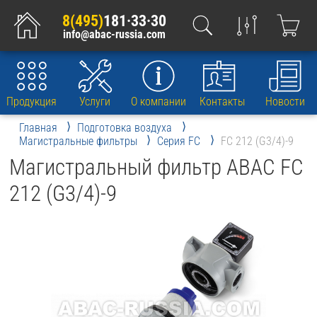
8(495)
181·33·30
info@abac-russia.com
Продукция
Услуги
О компании
Контакты
Новости
Главная
Подготовка воздуха
Магистральные фильтры
Серия FC
FC 212 (G3/4)-9
Магистральный фильтр ABAC FC
212 (G3/4)-9