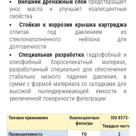
Внешний дренажный слой
предотвращает
унос масла и улучшает коалесцентные
свойства
Стойкая к коррозии крышка картриджа
отлитая под давлением из
стеклонаполненного нейлона для
долговечности
Специальная разработка
гидрофобный и
олеофобный бороселикатный материал,
разработанный специально для обеспечения
стабильно низкого падения давления, в
сумме с формой материала со складками для
высокой пылеудерживающей емкости и
увеличенной поверхности фильтрации
Типовое применение
Коалесцентные
ISO 8573-1:
фильтры
Твердые частиц
Промышленность
FG
2