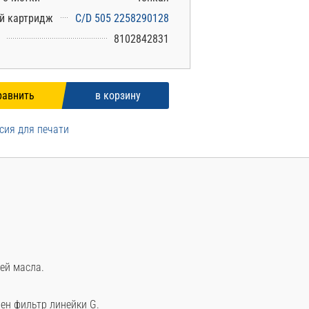
й картридж
C/D 505 2258290128
8102842831
сия для печати
ей масла.
ен фильтр линейки G.