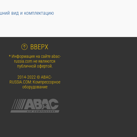
ешний вид и комплектацию
ВВЕРХ
* Информация на сайте abac-
russia.com не являются
публичной офертой.
2014-2022 © ABAC-
RUSSIA.COM: Компрессорное
оборудование