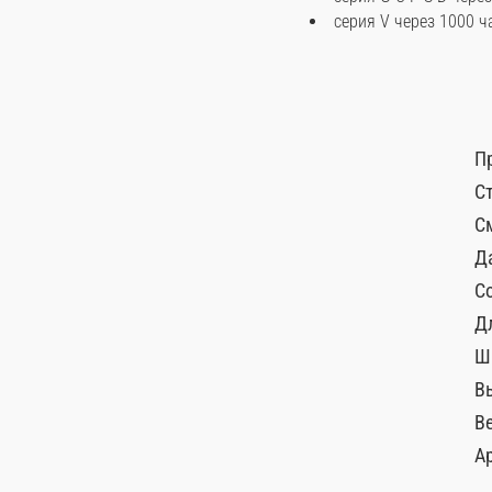
серия V через 1000 ча
П
С
С
Д
С
Д
Ш
В
Ве
А