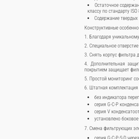
Остаточное содержан
классу по стандарту ISO 
Содержание твердых ч
Конструктивные особенно
1. Благодаря уникальном
2. Специальное отверстие
3. Снять корпус фильтра 
4. Дополнительная защи
покрытием защищает фильт
5. Простой мониторинг со
6. Штатная комплектация
без индикатора пере
серия G-C-P конденс
серия V конденсатоо
установлено боковое
7. Смена фильтрующих эл
серия G-C-P-S-D через