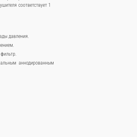
ушителя соответствует 1
ады давления.
лением.
 фильтр.
иальным аннодированным