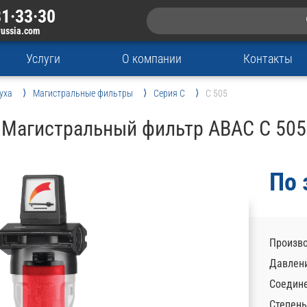
1·33·30
russia.com
Услуги
О компании
Контакты
уха
Магистральные фильтры
Серия C
C 505
Магистральный фильтр ABAC C 505
По 
Произво
Давлени
Соедине
Степень