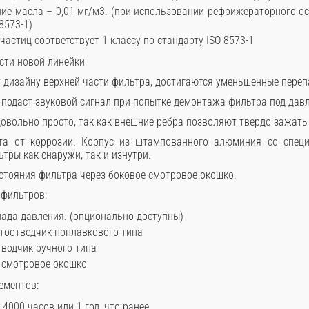
ие масла – 0,01 мг/м3. (при использовании рефрижераторного ос
8573-1)
астиц соответствует 1 классу по стандарту ISO 8573-1
сти новой линейки
у дизайну верхней части фильтра, достигаются уменьшенные переп
 подаст звуковой сигнал при попытке демонтажа фильтра под дав
довольно просто, так как внешние ребра позволяют твердо зажать
та от коррозии. Корпус из штампованного алюминия со спец
ры как снаружи, так и изнутри.
стояния фильтра через боковое смотровое окошко.
 фильтров:
пада давления. (опционально доступны)
атоотводчик поплавкового типа
тводчик ручного типа
 смотровое окошко
ементов:
 4000 часов или 1 год, что ранее