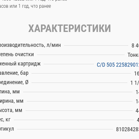
сов или 1 год, что ранее
ХАРАКТЕРИСТИКИ
роизводительность, л/мин
8 4
тепень очистки
Тонк
менный картридж
C/D 505 22582901
авление, бар
16
оединение, Ø
1 1
лина, мм
1
ирина, мм
1
ысота, мм
4
с, кг
ртикул
81028428