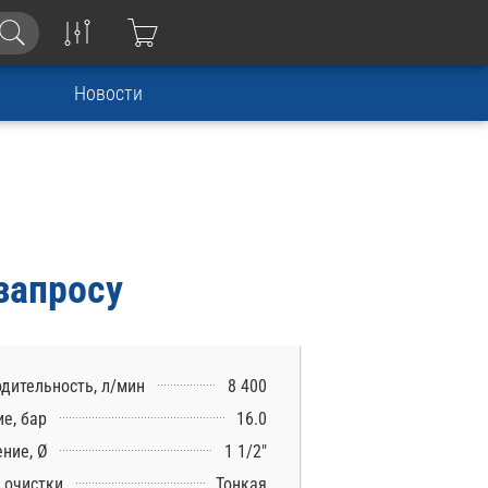
Новости
запросу
дительность, л/мин
8 400
е, бар
16.0
ние, Ø
1 1/2″
 очистки
Тонкая