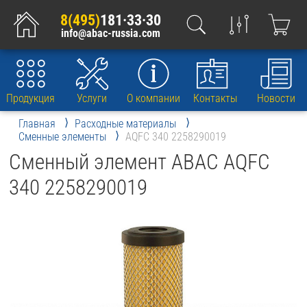
8(495)
181·33·30
info@abac-russia.com
Продукция
Услуги
О компании
Контакты
Новости
Главная
Расходные материалы
Сменные элементы
AQFC 340 2258290019
Сменный элемент ABAC AQFC
340 2258290019