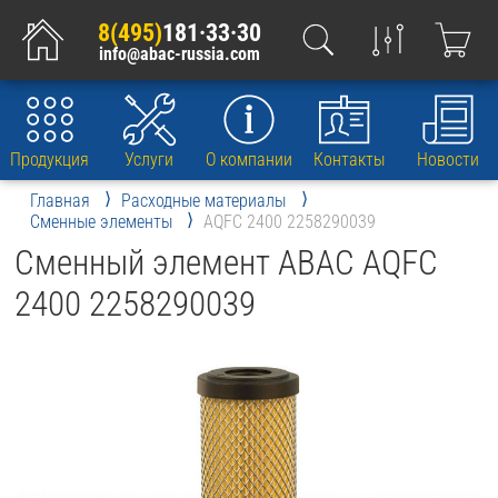
8(495)
181·33·30
info@abac-russia.com
Продукция
Услуги
О компании
Контакты
Новости
Главная
Расходные материалы
Сменные элементы
AQFC 2400 2258290039
Сменный элемент ABAC AQFC
2400 2258290039