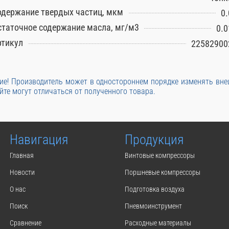
одержание твердых частиц, мкм
0.
статочное содержание масла, мг/м3
0.0
ртикул
22582900
е! Производитель может в одностороннем порядке изменять вн
йте могут отличаться от полученного товара.
Навигация
Продукция
Главная
Винтовые компрессоры
Новости
Поршневые компрессоры
О нас
Подготовка воздуха
Поиск
Пневмоинструмент
Сравнение
Расходные материалы