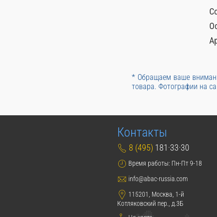
С
О
А
* Обращаем ваше внимани
товара. Фотографии на са
Контакты
8 (495)
181·33·30
Время работы: Пн-Пт 9-18
info@abac-russia.com
115201, Москва, 1-й
Котляковский пер., д.3Б