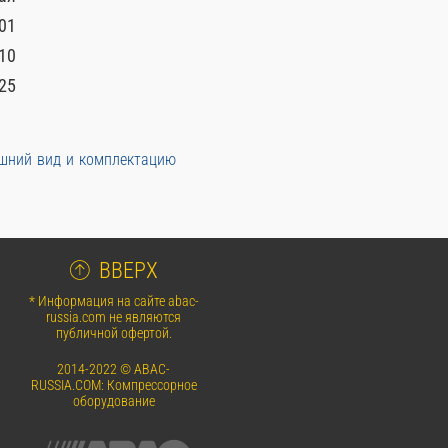
01
10
25
ешний вид и комплектацию
ВВЕРХ
* Информация на сайте abac-
russia.com не являются
публичной офертой.
2014-2022 © ABAC-
RUSSIA.COM: Компрессорное
оборудование