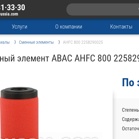
1·33·30
russia.com
Услуги
О компании
Контакты
риалы
Сменные элементы
AHFC 800 2258290025
ный элемент ABAC AHFC 800 22582
По 
Степень
Содержа
Остаточ