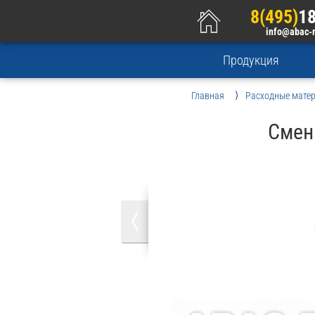
8(495)
18
info@abac-
Продукция
Главная
Расходные мате
Смен