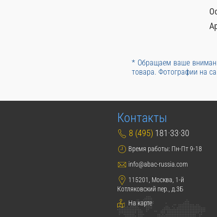
О
А
* Обращаем ваше внимани
товара. Фотографии на са
Контакты
8 (495)
181·33·30
Время работы: Пн-Пт 9-18
info@abac-russia.com
115201, Москва, 1-й
Котляковский пер., д.3Б
На карте