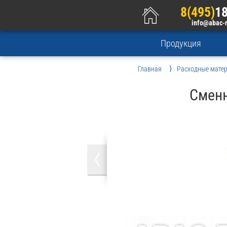
8(495)
18
info@abac-
Продукция
Главная
Расходные мате
Сменн