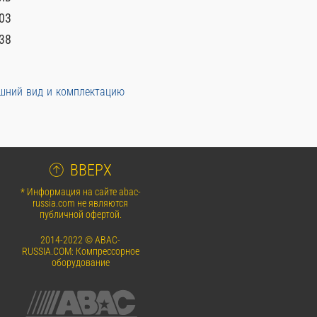
03
38
ешний вид и комплектацию
ВВЕРХ
* Информация на сайте abac-
russia.com не являются
публичной офертой.
2014-2022 © ABAC-
RUSSIA.COM: Компрессорное
оборудование