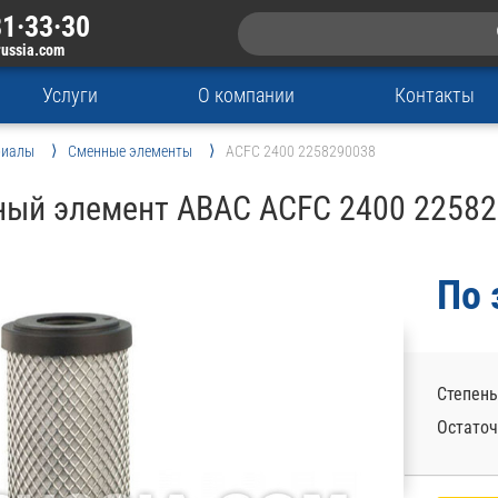
1·33·30
russia.com
Услуги
О компании
Контакты
риалы
Сменные элементы
ACFC 2400 2258290038
ый элемент ABAC ACFC 2400 2258
По 
Степень
Остаточ