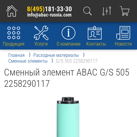
8(495)
181·33·30
info@abac-russia.com
Продукция
Услуги
О компании
Контакты
Новости
Главная
Расходные материалы
Сменные элементы
G/S 505 2258290117
Сменный элемент ABAC G/S 505
2258290117