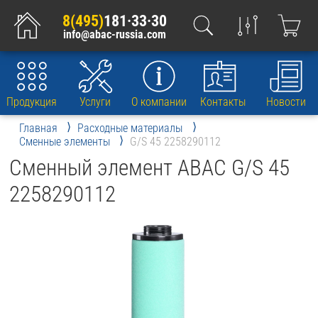
8(495)
181·33·30
info@abac-russia.com
Продукция
Услуги
О компании
Контакты
Новости
Главная
Расходные материалы
Сменные элементы
G/S 45 2258290112
Сменный элемент ABAC G/S 45
2258290112