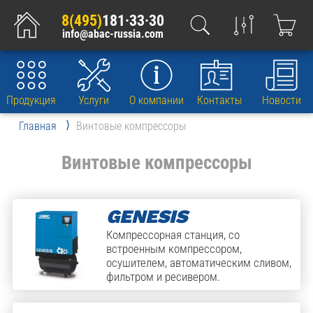
8(495)
181·33·30
info@abac-russia.com
Продукция
Услуги
О компании
Контакты
Новости
Главная
Винтовые компрессоры
Винтовые компрессоры
GENESIS
Компрессорная станция, со
встроенным компрессором,
осушителем, автоматическим сливом,
фильтром и ресивером.