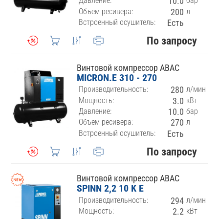
Давление:
10.0
бар
Объем ресивера:
200
л
Встроенный осушитель:
Есть
По запросу
Винтовой компрессор ABAC
MICRON.E 310 - 270
Производительность:
280
л/мин
Мощность:
3.0
кВт
Давление:
10.0
бар
Объем ресивера:
270
л
Встроенный осушитель:
Есть
По запросу
Винтовой компрессор ABAC
SPINN 2,2 10 K E
Производительность:
294
л/мин
Мощность:
2.2
кВт