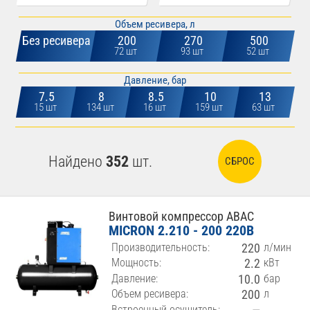
Объем ресивера, л
Без ресивера
200
270
500
72 шт
93 шт
52 шт
Давление, бар
7.5
8
8.5
10
13
15 шт
134 шт
16 шт
159 шт
63 шт
Найдено
352
шт.
СБРОС
Винтовой компрессор ABAC
MICRON 2.210 - 200 220В
Производительность:
220
л/мин
Мощность:
2.2
кВт
Давление:
10.0
бар
Объем ресивера:
200
л
Встроенный осушитель: