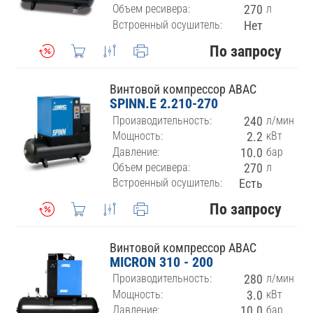
Объем ресивера:
270
л
Встроенный осушитель:
Нет
По запросу
Винтовой компрессор ABAC
SPINN.E 2.210-270
Производительность:
240
л/мин
Мощность:
2.2
кВт
Давление:
10.0
бар
Объем ресивера:
270
л
Встроенный осушитель:
Есть
По запросу
Винтовой компрессор ABAC
MICRON 310 - 200
Производительность:
280
л/мин
Мощность:
3.0
кВт
Давление:
10.0
бар