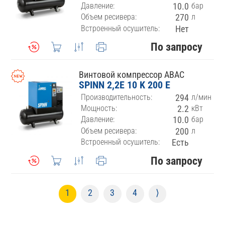
Давление:
10.0
бар
Объем ресивера:
270
л
Встроенный осушитель:
Нет
По запросу
Винтовой компрессор ABAC
SPINN 2,2E 10 K 200 E
Производительность:
294
л/мин
Мощность:
2.2
кВт
Давление:
10.0
бар
Объем ресивера:
200
л
Встроенный осушитель:
Есть
По запросу
1
2
3
4
⟩