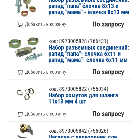
рапид "папа" ёлочка 8х13 и
рапид "мама" - ёлочка 8х13 мм
По запросу
код: 8973005828 (766431)
Набор разъемных соединений:
рапид "папа"- елочка 6х11 и
рапид "мама"- елочка 6х11 мм
По запросу
код: 8973005822 (756034)
Набор хомутов для шланга
11х13 мм 4 шт
По запросу
код: 8973005842 (756026)
Насадка с переходник для