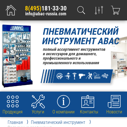
8(495)
181·33·30
info@abac-russia.com
Продукция
Услуги
О компании
Контакты
Новости
Главная
Пневматический инструмент