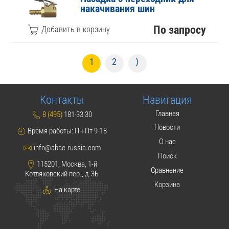
накачивания шин
По запросу
1
2
⟩
Контакты
Навигация
Главная
8 (495)
181·33·30
Новости
Время работы: Пн-Пт 9-18
О нас
info@abac-russia.com
Поиск
115201, Москва, 1-й
Сравнение
Котляковский пер., д.3Б
Корзина
На карте