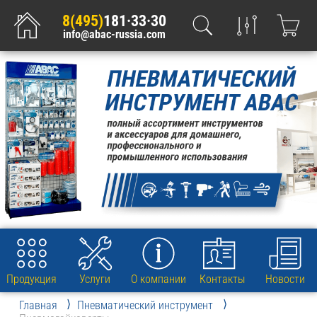
8(495)
181·33·30
info@abac-russia.com
Продукция
Услуги
О компании
Контакты
Новости
Главная
Пневматический инструмент