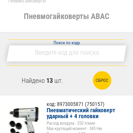
Пневмогайковерты
Пневмогайковерты ABAC
Поиск по коду
Найдено
13
шт.
СБРОС
код: 8973005871 (750157)
Пневматический гайковерт
ударный + 4 головки
Расход воздуха - 250 л/мин
Max крутящий момент - 345 Нм