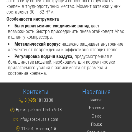
зато в силу своей конструкции способны откручивать
крепеж в труднодоступных местах. Момент затяжки у них
составляет 30 – 82 Н*м.
Особенности инструмента
Быстроразъемное соединение рапид
дает
возможность быстро присоединить пневмогайковерт Abac
к шлангу компрессора.
Металлический корпус
надежно защищает внутренние
элементы от повреждений и эффективно отводит тепло.
Регулировка подачи воздуха,
предусмотренная в
большинстве моделей, необходима для корректировки
прилагаемого усилия в зависимости от размера и
состояния крепежа.
Контакты
Навигация
Главная
8 (495)
181·33·30
Новости
Время работы: Пн-Пт 9-18
О нас
info@abac-russia.com
Поиск
115201, Москва, 1-й